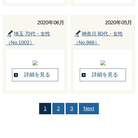
2020年06月
2020年05月
埼玉 70代・女性
神奈川 80代・女性
（No.1002）
（No.966）
詳細を見る
詳細を見る
1
2
3
Next