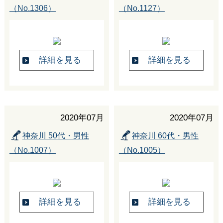
（No.1306）
（No.1127）
詳細を見る
詳細を見る
2020年07月
2020年07月
神奈川 50代・男性
神奈川 60代・男性
（No.1007）
（No.1005）
詳細を見る
詳細を見る