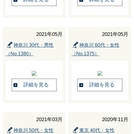
2021年05月
2021年05月
神奈川 30代・男性
神奈川 60代・女性
（No.1380）
（No.1375）
詳細を見る
詳細を見る
2021年03月
2020年11月
神奈川 50代・女性
東京 40代・女性