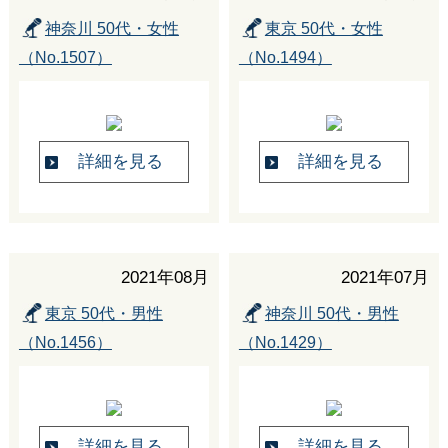
神奈川 50代・女性
東京 50代・女性
（No.1507）
（No.1494）
詳細を見る
詳細を見る
2021年08月
2021年07月
東京 50代・男性
神奈川 50代・男性
（No.1456）
（No.1429）
詳細を見る
詳細を見る