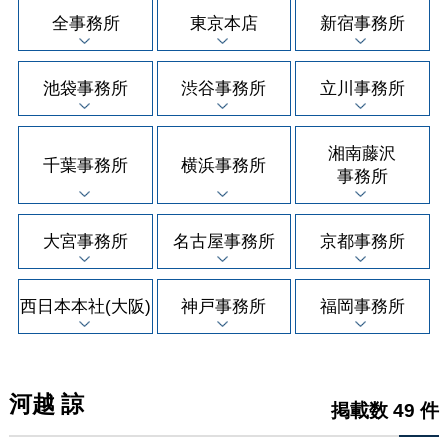
全事務所
東京本店
新宿事務所
池袋事務所
渋谷事務所
立川事務所
湘南藤沢
千葉事務所
横浜事務所
事務所
大宮事務所
名古屋事務所
京都事務所
西日本本社(大阪)
神戸事務所
福岡事務所
河越 諒
掲載数 49 件