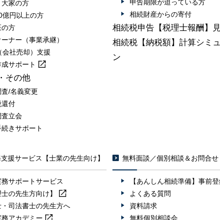
申告期限が迫っている方
・大家の方
相続財産からの寄付
0億円以上の方
相続税申告【税理士報酬】
医の方
オーナー（事業承継）
相続税【納税額】計算シミ
A（会社売却）支援
ン
作成
サポート
・その他
調査/名義変更
税還付
調査立会
手続きサポート
務支援サービス【士業の先生向け】
無料面談／個別相談＆お問合せ
実務サポートサービス
【あんしん相続準備】事前登
理士の先生方向け】
よくある質問
士・司法書士の先生方へ
資料請求
実務
アカデミー
無料個別相談会