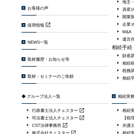
地主
お客様の声
資産1
開業
企業
採用情報
M&
遺言
NEWS一覧
相続手続
財産
取材履歴・お知らせ等
相続
税務
取材・セミナーのご依頼
相続
◆ グループ法人一覧
相続実
行政書士法人
チェスター
相続
司法書士法人
チェスター
【税
CST法律事務所
弁護
株式会社
チェスター
相続