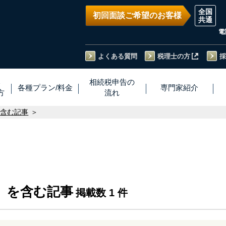
初回面談ご希望のお客様
電
よくある質問
税理士の方
採
い
相続税
申告
の
各種プラン
/
料金
専門家
紹介
方
流れ
を含む記事
」を含む記事
掲載数 1 件