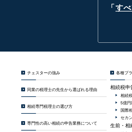
「
すべ
チェスターの強み
各種プラ
相続税申
同業の税理士の先生から選ばれる理由
相続
5億
相続専門税理士の選び方
国際
セカ
専門性の高い相続の申告業務について
生前・相