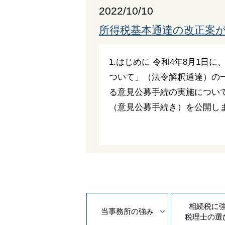
2022/10/10
所得税基本通達の改正案が
1.はじめに 令和4年8月1日
ついて」（法令解釈通達）の一
る意見公募手続の実施につい
（意見公募手続き）を公開しま
相続税に
当事務所の
強み
税理士の
選