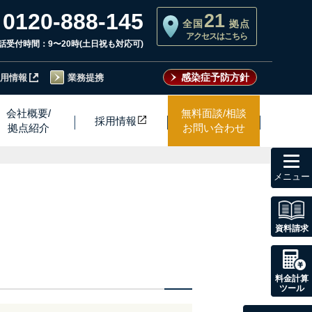
0120-888-145
21
全国
拠点
アクセスはこちら
話受付時間：9〜20時(土日祝も対応可)
感染症予防方針
用情報
業務提携
会社概要/
無料面談/相談
採用情
報
拠点紹介
お問い合わせ
toggl
navig
資料請求
料金計算
ツール