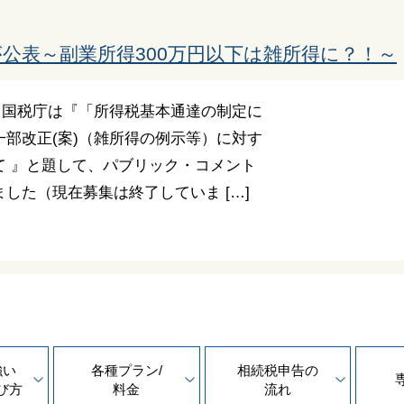
公表～副業所得300万円以下は雑所得に？！～
に、国税庁は『「所得税基本通達の制定に
部改正(案)（雑所得の例示等）に対す
て 』と題して、パブリック・コメント
した（現在募集は終了していま […]
強い
各種プラン/
相続税申告の
び方
料金
流れ