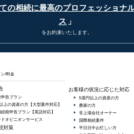
ての相続に最高の
プロフェッショナ
ス
」
をお約束いたします。
ン/料金
告
お客様の状況に応じた対応
税申告プラン
5億円以上の資産の方
円以上の資産の方【大型案件対応】
農家の方
相続税申告プラン【英語対応】
非上場会社オーナー
ンドオピニオンサービス
国際相続案件
続対策
平日日中お忙しい方