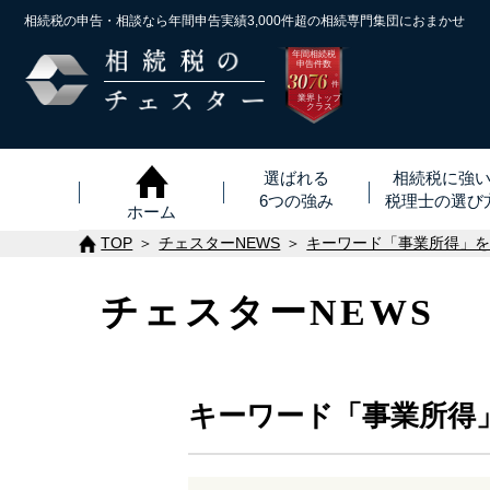
相続税の申告・相談なら年間申告実績3,000件超の
相続専門集団におまかせ
年間相続税
申告件数
3076
※
件
業界トップ
クラス
選ばれる
相続税に強
6つの強み
税理士
の
選び
ホーム
TOP
チェスターNEWS
キーワード「事業所得」
チェスターNEWS
キーワード「事業所得