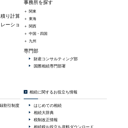
事務所を探す
＋
関東
見積り計算
＋
東海
ュレーショ
＋
関西
＋
中国・四国
＋
九州
専門部
財産コンサルティング部
国際相続専門部署
相続に関するお役立ち情報
録割引制度
はじめての相続
相続大辞典
税制改正情報
相続税お役立ち資料ダウンロード