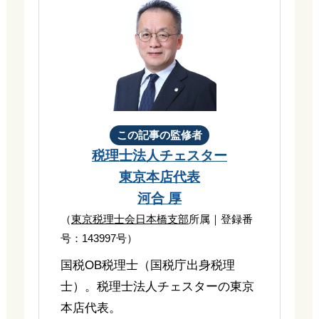
この記事の監修者
税理士法人チェスター
東京本店代表
河合 厚
（
東京税理士会日本橋支部
所属｜登録番
号：143997号）
国税OB税理士（国税庁出身税理
士）。税理士法人チェスターの東京
本店代表。