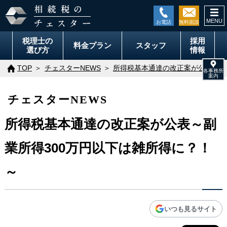
togg
navi
税理士の
採用
料金
プラン
スタッフ
選び方
情報
TOP
チェスターNEWS
所得税基本通達の改正案が公表～副
チェスターNEWS
所得税基本通達の改正案が公表～副
業所得300万円以下は雑所得に？！
～
いつも見るサイト