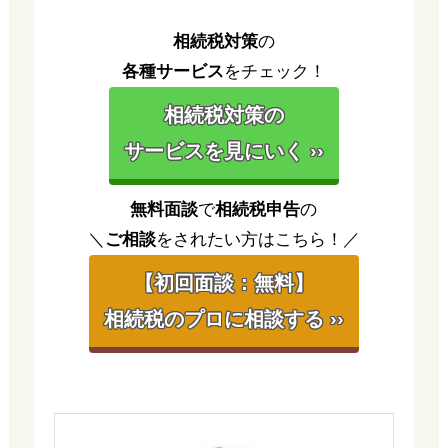
相続税対策
の
各種サービス
をチェック！
相続税対策の
サービスを見にいく ››
無料面談
で
相続税申告
の
＼
ご相談
をされたい方はこちら！／
【初回面談：無料】
相続税のプロに相談する ››