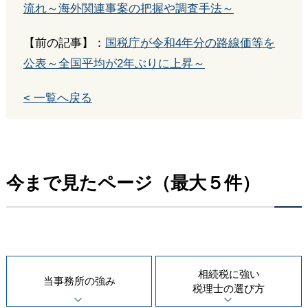
流れ～海外関連事案の把握や調査手法～
【前の記事】：
国税庁が令和4年分の路線価等を
公表～全国平均が2年ぶりに上昇～
< 一覧へ戻る
今まで見たページ（最大５件）
相続税に強い
当事務所の
強み
税理士の
選び方