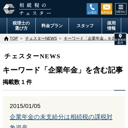
togg
navi
税理士の
採用
料金
プラン
スタッフ
選び方
情報
TOP
チェスターNEWS
キーワード「企業年金」を含む記事
チェスターNEWS
キーワード「企業年金」を含む記事
掲載数 1 件
2015/01/05
企業年金の未支給分は相続税の課税対
象資産