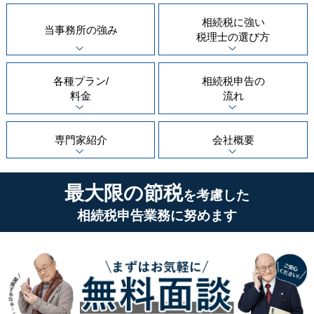
相続税に強い
当事務所の
強み
税理士の
選び方
各種プラン/
相続税申告の
料金
流れ
専門家紹介
会社概要
最大限の節税
を考慮した
相続税申告業務に努めます