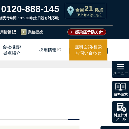
0120-888-145
21
全国
拠点
アクセスはこちら
話受付時間：9〜20時(土日祝も対応可)
感染症予防方針
用情報
業務提携
会社概要/
無料面談/相談
採用情
報
拠点紹介
お問い合わせ
toggl
navig
資料請求
料金計算
ツール