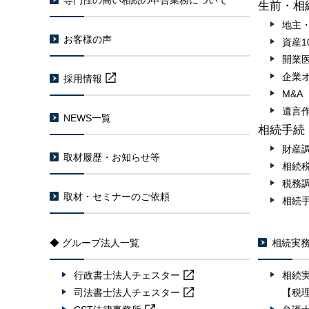
専門性の高い相続の申告業務について
生前・相
地主
お客様の声
資産1
開業
企業
採用情報
M&
遺言
NEWS一覧
相続手続
財産
取材履歴・お知らせ等
相続
税務
取材・セミナーのご依頼
相続
◆ グループ法人一覧
相続実
行政書士法人
チェスター
相続
司法書士法人
チェスター
【税