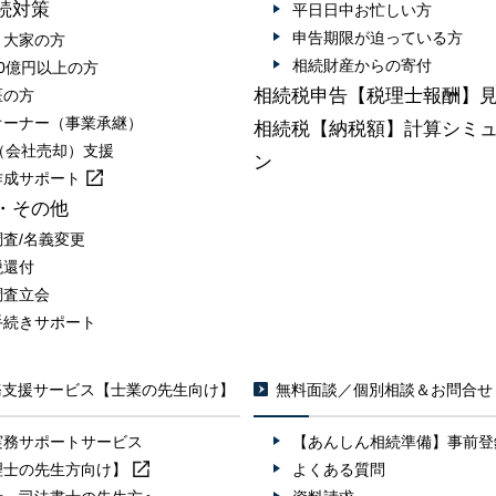
続対策
平日日中お忙しい方
申告期限が迫っている方
・大家の方
相続財産からの寄付
0億円以上の方
相続税申告【税理士報酬】
医の方
オーナー（事業承継）
相続税【納税額】計算シミ
A（会社売却）支援
ン
作成
サポート
・その他
調査/名義変更
税還付
調査立会
手続きサポート
務支援サービス【士業の先生向け】
無料面談／個別相談＆お問合せ
実務サポートサービス
【あんしん相続準備】事前登
理士の先生方向け】
よくある質問