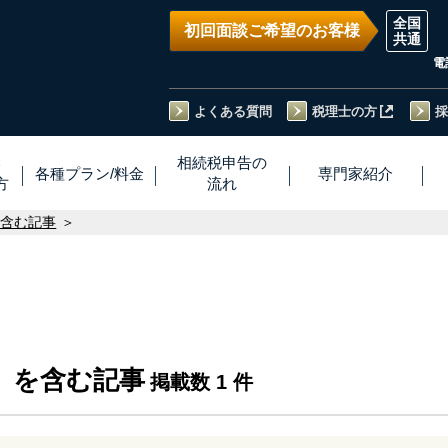
初回面談ご希望のお客様
電
よくある質問
税理士の方
採
い
相続税
申告
の
各種プラン
/
料金
専門家
紹介
方
流れ
を含む記事
」を含む記事
掲載数 1 件