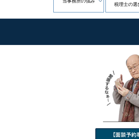
当事務所の
強み
税理士の
選