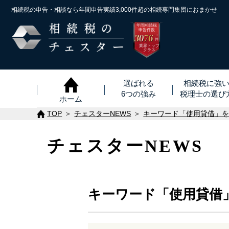
相続税の申告・相談なら年間申告実績3,000件超の
相続専門集団におまかせ
年間相続税
申告件数
3076
※
件
業界トップ
クラス
選ばれる
相続税に強
6つの強み
税理士
の
選び
ホーム
TOP
チェスターNEWS
キーワード「使用貸借」
チェスターNEWS
キーワード「使用貸借