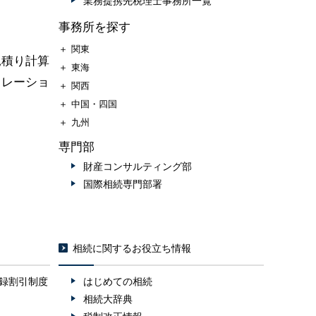
業務提携先税理士事務所一覧
事務所を探す
＋
関東
見積り計算
＋
東海
ュレーショ
＋
関西
＋
中国・四国
＋
九州
専門部
財産コンサルティング部
国際相続専門部署
相続に関するお役立ち情報
録割引制度
はじめての相続
相続大辞典