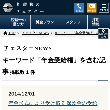
togg
navi
税理士の
採用
料金
プラン
スタッフ
選び方
情報
TOP
チェスターNEWS
キーワード「年金受給権」を含む記
チェスターNEWS
キーワード「年金受給権」を含む記
事
掲載数 1 件
2014/12/01
年金形式により受け取る保険金の受給