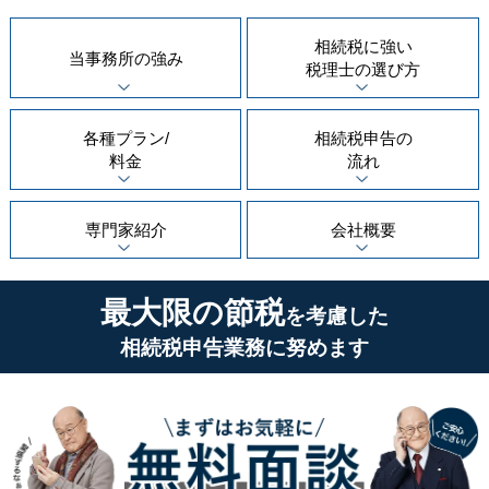
相続税に強い
当事務所の
強み
税理士の
選び方
各種プラン/
相続税申告の
料金
流れ
専門家紹介
会社概要
最大限の節税
を考慮した
相続税申告業務に努めます