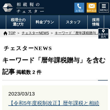
togg
navi
税理士の
採用
料金
プラン
スタッフ
選び方
情報
TOP
チェスターNEWS
キーワード「暦年課税贈与」を含む
チェスターNEWS
キーワード「暦年課税贈与」を含む
記事
掲載数 2 件
2023/03/13
【令和5年度税制改正】暦年課税と相続