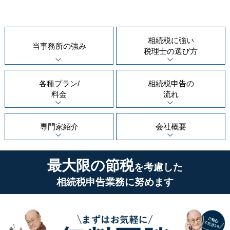
相続税に強い
当事務所の
強み
税理士の
選び方
各種プラン/
相続税申告の
料金
流れ
専門家紹介
会社概要
最大限の節税
を考慮した
相続税申告業務に努めます