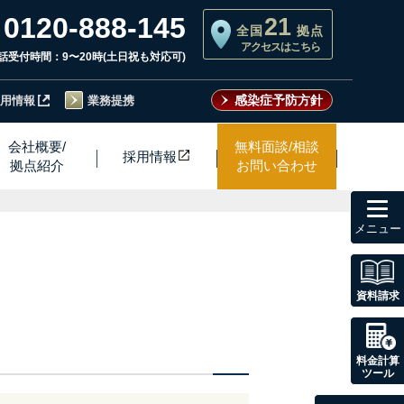
0120-888-145
21
全国
拠点
アクセスはこちら
話受付時間：9〜20時(土日祝も対応可)
感染症予防方針
用情報
業務提携
会社概要/
無料面談/相談
採用情
報
拠点紹介
お問い合わせ
toggl
navig
資料請求
料金計算
ツール