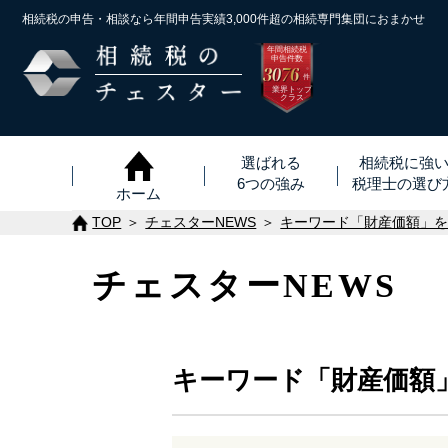
相続税の申告・相談なら年間申告実績3,000件超の
相続専門集団におまかせ
年間相続税
申告件数
3076
※
件
業界トップ
クラス
選ばれる
相続税に強
6つの強み
税理士
の
選び
ホーム
TOP
チェスターNEWS
キーワード「財産価額」
チェスターNEWS
キーワード「財産価額