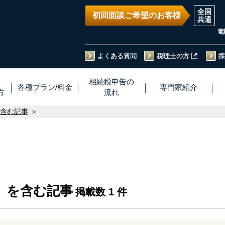
初回面談ご希望のお客様
電
よくある質問
税理士の方
採
い
相続税
申告
の
各種プラン
/
料金
専門家
紹介
方
流れ
を含む記事
」を含む記事
掲載数 1 件