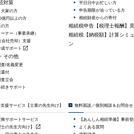
続対策
平日日中お忙しい方
申告期限が迫っている方
・大家の方
相続財産からの寄付
0億円以上の方
相続税申告【税理士報酬】
医の方
オーナー（事業承継）
相続税【納税額】計算シミ
A（会社売却）支援
ン
作成
サポート
・その他
調査/名義変更
税還付
調査立会
手続きサポート
務支援サービス【士業の先生向け】
無料面談／個別相談＆お問合せ
実務サポートサービス
【あんしん相続準備】事前登
理士の先生方向け】
よくある質問