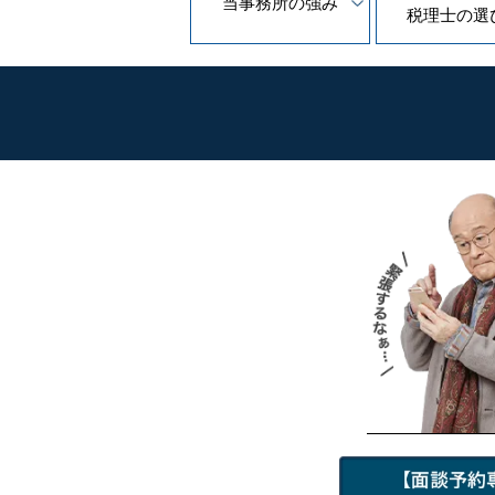
当事務所の
強み
税理士の
選