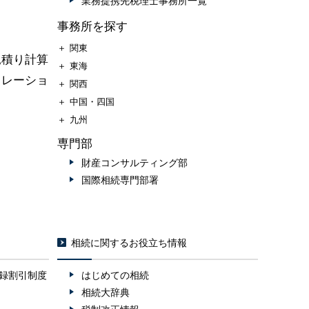
業務提携先税理士事務所一覧
事務所を探す
＋
関東
見積り計算
＋
東海
ュレーショ
＋
関西
＋
中国・四国
＋
九州
専門部
財産コンサルティング部
国際相続専門部署
相続に関するお役立ち情報
録割引制度
はじめての相続
相続大辞典