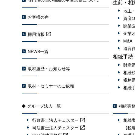
専門性の高い相続の申告業務について
生前・相
地主
お客様の声
資産1
開業
企業
採用情報
M&
遺言
NEWS一覧
相続手続
財産
取材履歴・お知らせ等
相続
税務
取材・セミナーのご依頼
相続
◆ グループ法人一覧
相続実
行政書士法人
チェスター
相続
司法書士法人
チェスター
【税