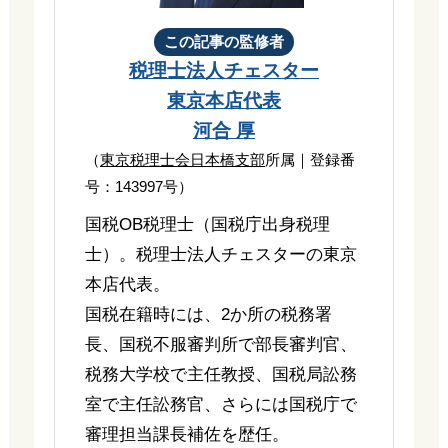
この記事の監修者
税理士法人チェスター
東京本店代表
河合 厚
（
東京税理士会日本橋支部
所属｜登録番
号：143997号）
国税OB税理士（国税庁出身税理
士）。税理士法人チェスターの東京
本店代表。
国税在籍時には、2か所の税務署
長、国税不服審判所で部長審判官、
税務大学校で主任教授、国税局訟務
室で主任訟務官、さらには国税庁で
審理担当課長補佐を歴任。