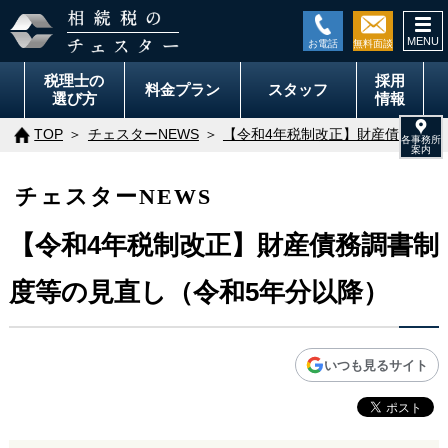
togg
navi
税理士の
採用
料金
プラン
スタッフ
選び方
情報
TOP
チェスターNEWS
【令和4年税制改正】財産債務調書
チェスターNEWS
【令和4年税制改正】財産債務調書制
度等の見直し（令和5年分以降）
いつも見るサイト