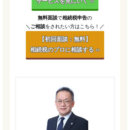
サービスを見にいく ››
無料面談
で
相続税申告
の
＼
ご相談
をされたい方はこちら！／
【初回面談：無料】
相続税のプロに相談する ››