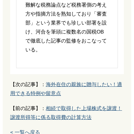
難解な税務論点など税務署側の考え
方や指摘方法を熟知しており「審査
部」という業界でも珍しい部署を設
け、河合を筆頭に複数名の国税OB
で徹底した記事の監修をおこなって
いる。
【次の記事】：
海外在住の親族に贈与したい！適
用できる特例や留意点
【前の記事】：
相続で取得した上場株式を譲渡！
譲渡所得等に係る取得費の計算方法
< 一覧へ戻る