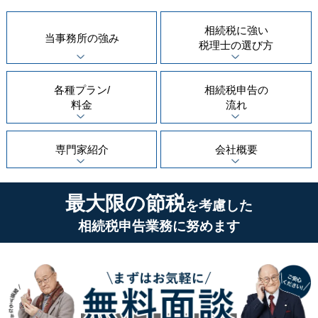
相続税に強い
当事務所の
強み
税理士の
選び方
各種プラン/
相続税申告の
料金
流れ
専門家紹介
会社概要
最大限の節税
を考慮した
相続税申告業務に努めます