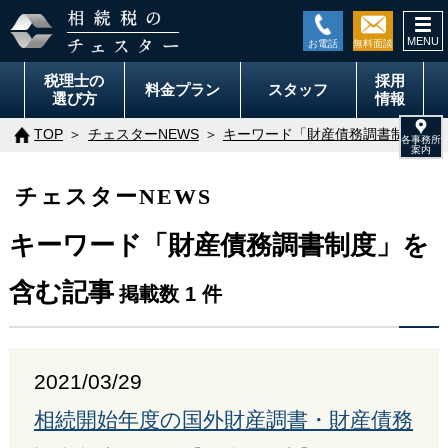
togg
navi
税理士の
採用
料金
プラン
スタッフ
選び方
情報
TOP
チェスターNEWS
キーワード「財産債務調書制度」を
チェスターNEWS
キーワード「財産債務調書制度」を
含む記事
掲載数 1 件
2021/03/29
相続開始年度の国外財産調書・財産債務