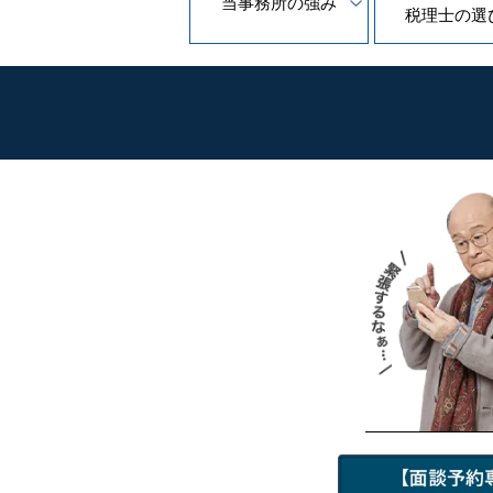
当事務所の
強み
税理士の
選