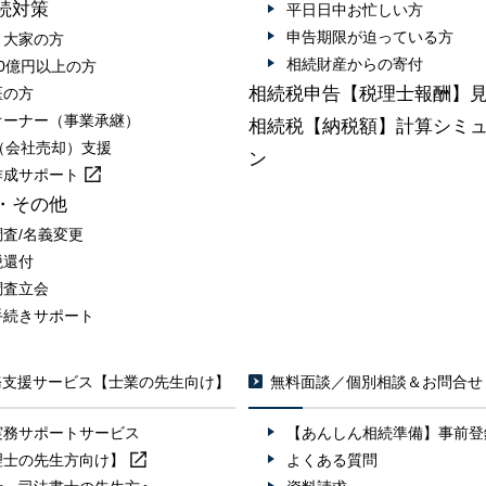
続対策
平日日中お忙しい方
申告期限が迫っている方
・大家の方
相続財産からの寄付
0億円以上の方
相続税申告【税理士報酬】
医の方
オーナー（事業承継）
相続税【納税額】計算シミ
A（会社売却）支援
ン
作成
サポート
・その他
調査/名義変更
税還付
調査立会
手続きサポート
務支援サービス【士業の先生向け】
無料面談／個別相談＆お問合せ
実務サポートサービス
【あんしん相続準備】事前登
理士の先生方向け】
よくある質問