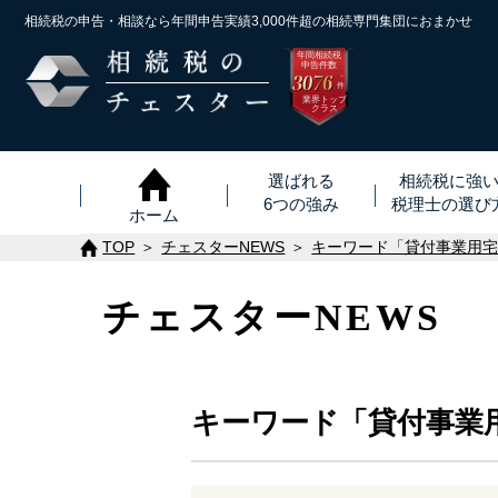
相続税の申告・相談なら年間申告実績3,000件超の
相続専門集団におまかせ
年間相続税
申告件数
3076
※
件
業界トップ
クラス
選ばれる
相続税に強
6つの強み
税理士
の
選び
ホーム
TOP
チェスターNEWS
キーワード「貸付事業用
チェスターNEWS
キーワード「貸付事業