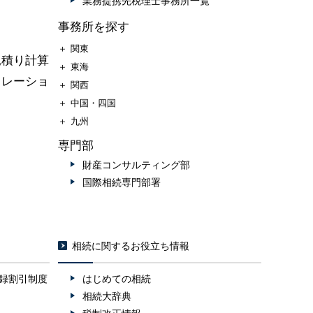
業務提携先税理士事務所一覧
事務所を探す
＋
関東
見積り計算
＋
東海
ュレーショ
＋
関西
＋
中国・四国
＋
九州
専門部
財産コンサルティング部
国際相続専門部署
相続に関するお役立ち情報
録割引制度
はじめての相続
相続大辞典