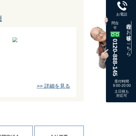
お電話
例
問合
既存のお客様はこちら
せ
0120-888-145
受付時間
>> 詳細を見る
9:00-20:00
土日祝も
対応可