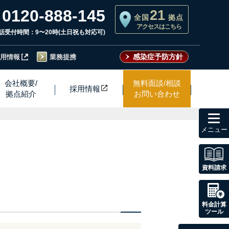
0120-888-145
21
全国
拠点
アクセスはこちら
話受付時間：9〜20時(土日祝も対応可)
感染症予防方針
用情報
業務提携
会社概要/
無料面談/相談
採用情
報
拠点紹介
お問い合わせ
toggl
navig
資料請求
料金計算
ツール