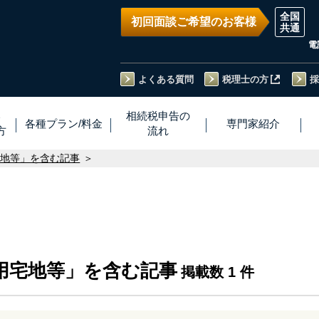
初回面談ご希望のお客様
電
よくある質問
税理士の方
採
い
相続税
申告
の
各種プラン
/
料金
専門家
紹介
方
流れ
宅地等」を含む記事
用宅地等」を含む記事
掲載数 1 件