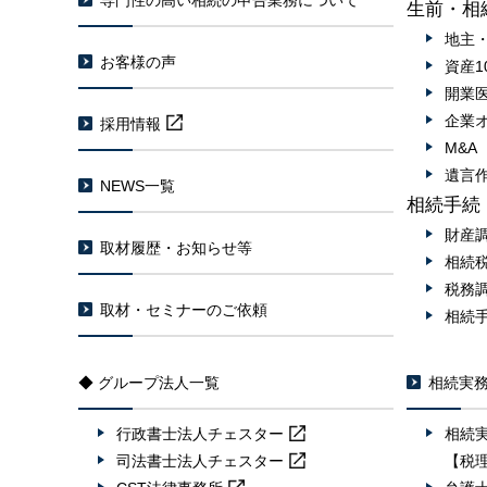
専門性の高い相続の申告業務について
生前・相
地主
お客様の声
資産1
開業
企業
採用情報
M&
遺言
NEWS一覧
相続手続
財産
取材履歴・お知らせ等
相続
税務
取材・セミナーのご依頼
相続
◆ グループ法人一覧
相続実
行政書士法人
チェスター
相続
司法書士法人
チェスター
【税