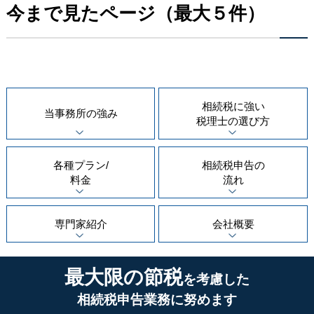
今まで見たページ（最大５件）
相続税に強い
当事務所の
強み
税理士の
選び方
各種プラン/
相続税申告の
料金
流れ
専門家紹介
会社概要
最大限の節税
を考慮した
相続税申告業務に努めます