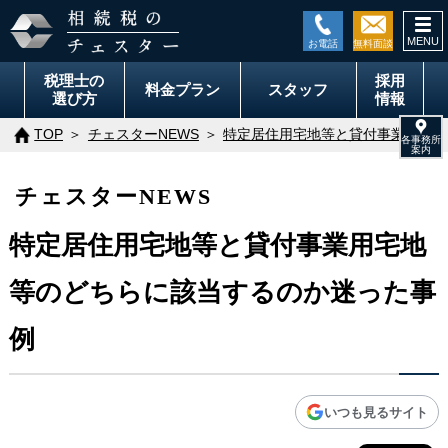
togg
navi
税理士の
採用
料金
プラン
スタッフ
選び方
情報
TOP
チェスターNEWS
特定居住用宅地等と貸付事業用宅地
チェスターNEWS
特定居住用宅地等と貸付事業用宅地
等のどちらに該当するのか迷った事
例
いつも見るサイト