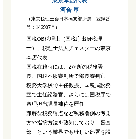
東京本店代表
河合 厚
（
東京税理士会日本橋支部
所属｜登録番
号：143997号）
国税OB税理士（国税庁出身税理
士）。税理士法人チェスターの東京
本店代表。
国税在籍時には、2か所の税務署
長、国税不服審判所で部長審判官、
税務大学校で主任教授、国税局訟務
室で主任訟務官、さらには国税庁で
審理担当課長補佐を歴任。
難解な税務論点など税務署側の考え
方や指摘方法を熟知しており「審査
部」という業界でも珍しい部署を設