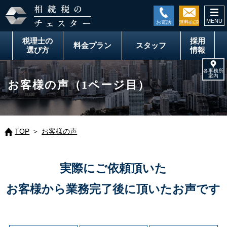
togg
navi
税理士の
採用
料金
プラン
スタッフ
選び方
情報
お客様の声（1ページ目）
TOP
お客様の声
実際にご依頼頂いた
お客様から業務完了後に頂いたお声です