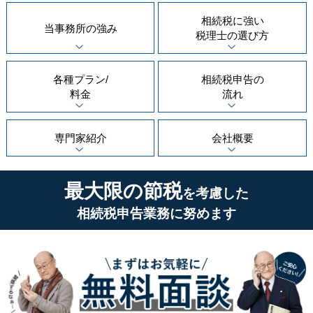
相続税に強い
当事務所の
強み
税理士の
選び方
各種プラン/
相続税申告の
料金
流れ
専門家紹介
会社概要
最大限の節税
を考慮した
相続税申告業務に努めます