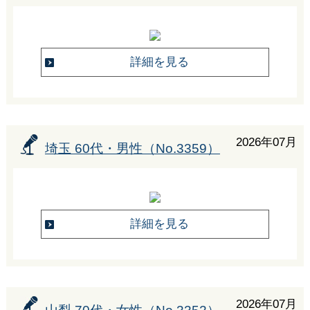
詳細を見る
2026年07月
埼玉 60代・男性（No.3359）
詳細を見る
2026年07月