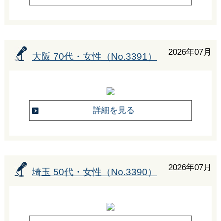
2026年07月
大阪 70代・女性（No.3391）
詳細を見る
2026年07月
埼玉 50代・女性（No.3390）