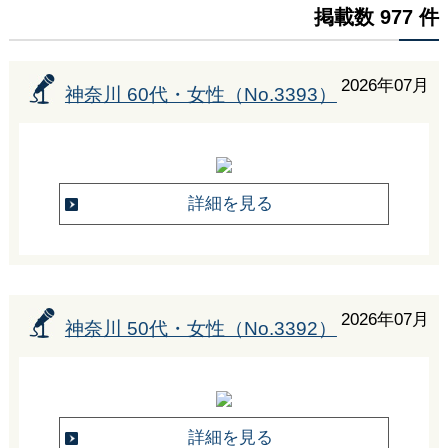
掲載数 977 件
2026年07月
神奈川 60代・女性（No.3393）
詳細を見る
2026年07月
神奈川 50代・女性（No.3392）
詳細を見る