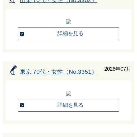
山梨 70代・女性（No.3352）
詳細を見る
2026年07月
東京 70代・女性（No.3351）
詳細を見る