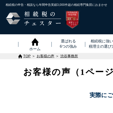
相続税の申告・相談なら年間申告実績3,000件超の
相続専門集団におまかせ
年間相続税
申告件数
3076
※
件
業界トップ
クラス
選ばれる
相続税に強
6つの強み
税理士
の
選び
ホーム
TOP
お客様の声
渋谷事務所
お客様の声（1ペー
実際に