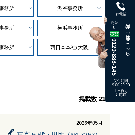
事務所
渋谷事務所
お電話
問合
既存のお客様はこちら
事務所
横浜事務所
せ
0120-888-145
事務所
西日本本社(大阪)
受付時間
9:00-20:00
土日祝も
対応可
掲載数 21 件
2026年05月
東京 60代・男性（No.3262）