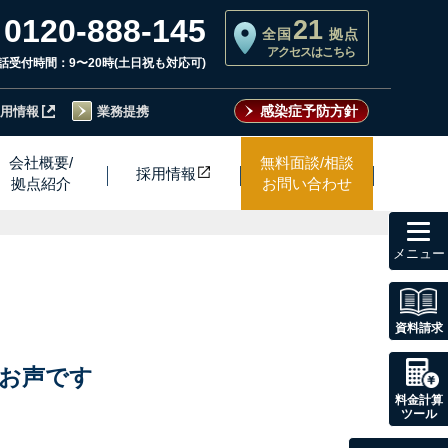
0120-888-145
21
全国
拠点
アクセスはこちら
話受付時間：9〜20時(土日祝も対応可)
感染症予防方針
用情報
業務提携
会社概要/
無料面談/相談
採用情
報
拠点紹介
お問い合わせ
toggl
navig
資料請求
お声です
料金計算
ツール