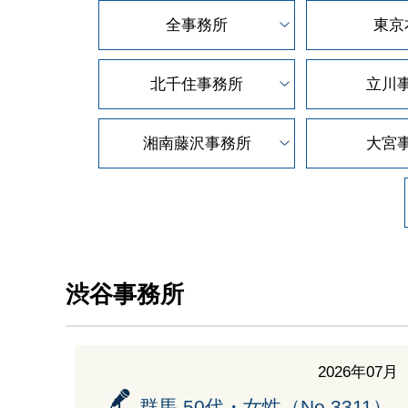
全事務所
東京
北千住事務所
立川
湘南藤沢
事務所
大宮
渋谷事務所
2026年07月
群馬 50代・女性（No.3311）