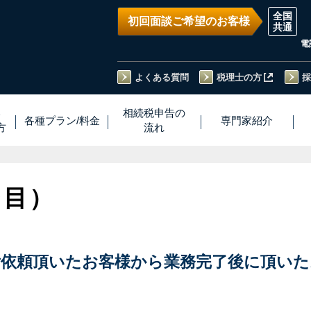
初回面談ご希望のお客様
電
よくある質問
税理士の方
採
い
相続税
申告
の
各種プラン
/
料金
専門家
紹介
方
流れ
ジ目）
ご依頼頂いた
お客様から業務完了後に頂いた