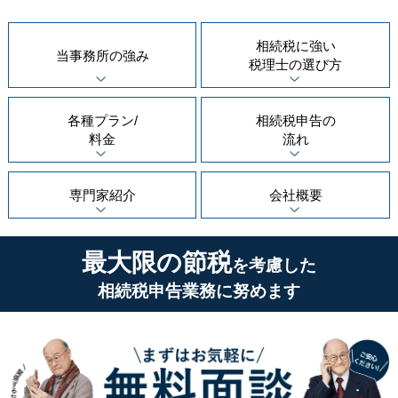
相続税に強い
当事務所の
強み
税理士の
選び方
各種プラン/
相続税申告の
料金
流れ
専門家紹介
会社概要
最大限の節税
を考慮した
相続税申告業務に努めます