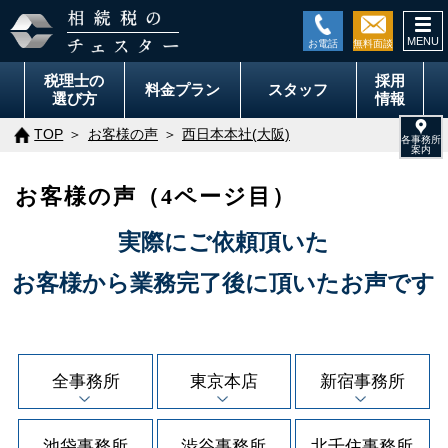
togg
navi
税理士の
採用
料金
プラン
スタッフ
選び方
情報
TOP
お客様の声
西日本本社(大阪)
お客様の声（4ページ目）
実際にご依頼頂いた
お客様から業務完了後に頂いたお声です
全事務所
東京本店
新宿事務所
池袋事務所
渋谷事務所
北千住事務所