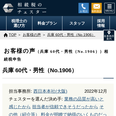
togg
navi
税理士の
採用
料金
プラン
スタッフ
選び方
情報
TOP
お客様の声
兵庫 60代・男性（No.1906）
お客様の声
（兵庫 60代・男性（No.1906））相
続税申告
兵庫 60代・男性（No.1906）
担当事務所:
西日本本社(大阪)
2022年12月
チェスターを選んだ決め手:
業務の品質が高いと
感じたから
担当者が信頼できそうだったから
そ
の他（紹介等）
料金が明瞭で納得のいくものだっ