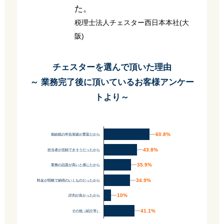
た。
税理士法人チェスター西日本本社(大
阪)
チェスターを選んで頂いた理由
～ 業務完了後に頂いているお客様アンケー
トより～
60.8%
60.8%
相続税の申告実績が豊富だから
43.8%
43.8%
担当者が信頼できそうだったから
35.9%
35.9%
業務の品質が高いと感じたから
34.9%
34.9%
料金が明瞭で納得のいくものだったから
10%
10%
評判が良かったから
41.1%
41.1%
その他（紹介等）