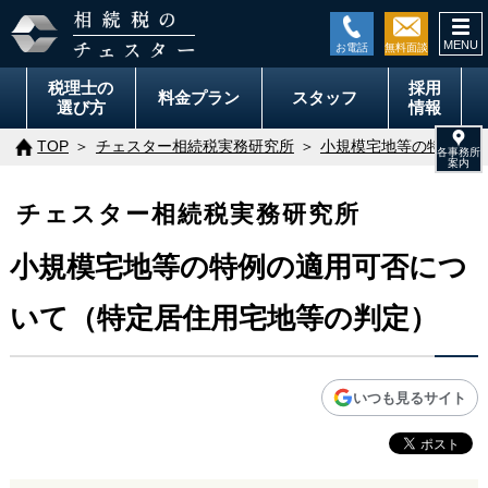
togg
navi
税理士の
採用
料金
プラン
スタッフ
選び方
情報
TOP
チェスター相続税実務研究所
小規模宅地等の特例の適
チェスター相続税実務研究所
小規模宅地等の特例の適用可否につ
いて（特定居住用宅地等の判定）
いつも見るサイト