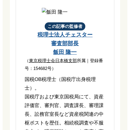
この記事の監修者
税理士法人チェスター
審査部部長
飯田 隆一
（
東京税理士会日本橋支部
所属｜登録番
号：154682号）
国税OB税理士（国税庁出身税理
士）。
国税庁および東京国税局にて、資産
評価官、審判官、調査課長、審理課
長、訟務官室長など資産税関連の中
枢ポストを歴任。相続税調査や不服