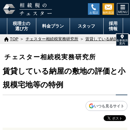
togg
navi
税理士の
採用
料金
プラン
スタッフ
選び方
情報
TOP
チェスター相続税実務研究所
賃貸している納屋の敷地
チェスター相続税実務研究所
賃貸している納屋の敷地の評価と小
規模宅地等の特例
いつも見るサイト