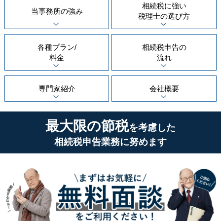
相続税に強い
当事務所の
強み
税理士の
選び方
各種プラン/
相続税申告の
料金
流れ
専門家紹介
会社概要
最大限の節税
を考慮した
相続税申告業務に努めます