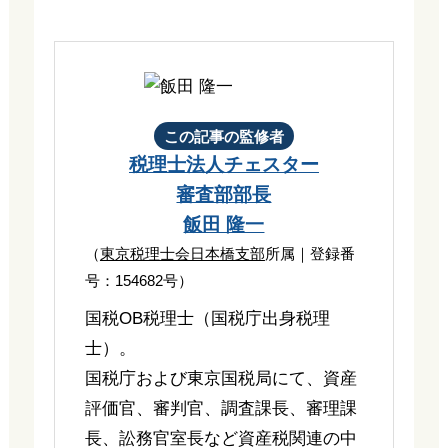
この記事の監修者
税理士法人チェスター
審査部部長
飯田 隆一
（
東京税理士会日本橋支部
所属｜登録番
号：154682号）
国税OB税理士（国税庁出身税理
士）。
国税庁および東京国税局にて、資産
評価官、審判官、調査課長、審理課
長、訟務官室長など資産税関連の中