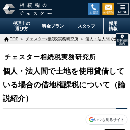
togg
navi
税理士の
採用
料金
プラン
スタッフ
選び方
情報
TOP
チェスター相続税実務研究所
個人・法人間で土地を使
チェスター相続税実務研究所
個人・法人間で土地を使用貸借して
いる場合の借地権課税について（論
説紹介）
いつも見るサイト