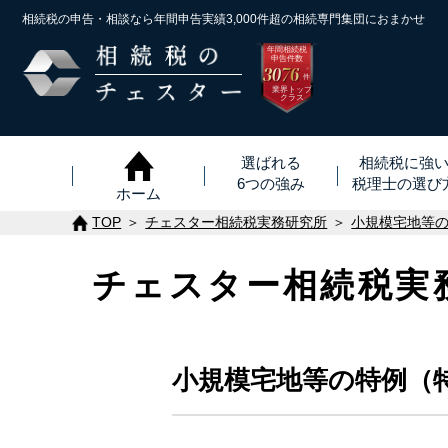
相続税の申告・相談なら年間申告実績3,000件超の
相続専門集団におまかせ
年間相続税
申告件数
3076
※
件
業界トップ
クラス
選ばれる
相続税に強
6つの強み
税理士
の
選び
ホーム
TOP
チェスター相続税実務研究所
小規模宅地等
チェスター相続税実
小規模宅地等の特例（