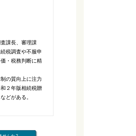
調査課長、審理課
相続税調査や不服申
評価・税務判断に精
体制の質向上に注力
令和２年版相続税贈
）などがある。