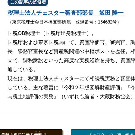
この記事の監修者
税理士法人チェスター
審査部部長
飯田 隆一
（
東京税理士会日本橋支部
所属｜登録番号：154682号）
国税OB税理士（国税庁出身税理士）。
国税庁および東京国税局にて、資産評価官、審判官、
長、訟務官室長など資産税関連の中枢ポストを歴任。
立て、課税訴訟といった高度な実務経験を持ち、資産
通している。
現在は、税理士法人チェスターにて相続税実務と審査
している。主な著書に『令和２年版図解財産評価』『
与税土地評価の実務』（いずれも編者・大蔵財務協会