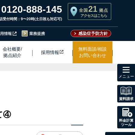
0120-888-145
21
全国
拠点
アクセスはこちら
話受付時間：9〜20時(土日祝も対応可)
感染症予防方針
用情報
業務提携
会社概要/
無料面談/相談
採用情
報
拠点紹介
お問い合わせ
toggl
navig
資料請求
て④
料金計算
ツール