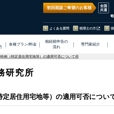
初回面談ご希望のお客様
電
よくある質問
税理士の方
採
い
相続税
申告
の
各種プラン
/
料金
専門家
紹介
方
流れ
の特例（特定居住用宅地等）の適用可否について④
務研究所
特定居住用宅地等）の適用可否につい