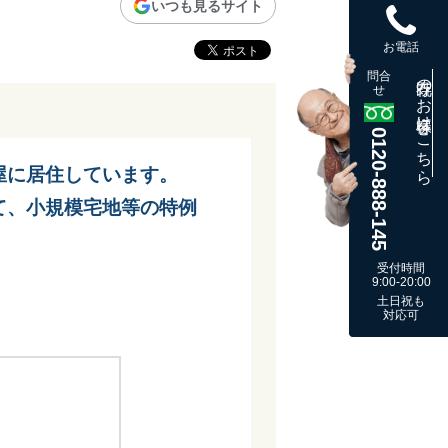
いつも見るサイト
お電話
問合
既存のお客様はこちら
せ
0120-888-145
屋に居住しています。
て、小規模宅地等の特例
受付時間
9:00-20:00
土日祝も
対応可