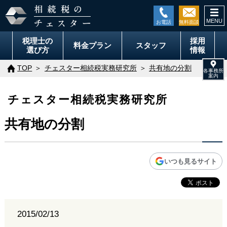
togg
navi
税理士の
採用
料金
プラン
スタッフ
選び方
情報
TOP
チェスター相続税実務研究所
共有地の分割
チェスター相続税実務研究所
共有地の分割
いつも見るサイト
2015/02/13