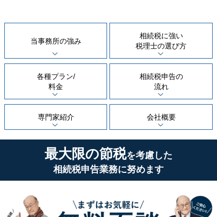
相続税に強い
当事務所の
強み
税理士の
選び方
各種プラン/
相続税申告の
料金
流れ
専門家紹介
会社概要
最大限の節税
を考慮した
相続税申告業務に努めます