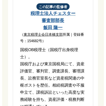
この記事の監修者
税理士法人チェスター
審査部部長
飯田 隆一
（
東京税理士会日本橋支部
所属｜登録番
号：154682号）
国税OB税理士（国税庁出身税理
士）。
国税庁および東京国税局にて、資産
評価官、審判官、調査課長、審理課
長、訟務官室長など資産税関連の中
枢ポストを歴任。相続税調査や不服
申立て、課税訴訟といった高度な実
務経験を持ち、資産評価・税務判断