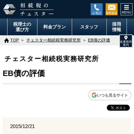
togg
navi
税理士の
採用
料金
プラン
スタッフ
選び方
情報
TOP
チェスター相続税実務研究所
EB債の評価
チェスター相続税実務研究所
EB債の評価
いつも見るサイト
2015/12/21