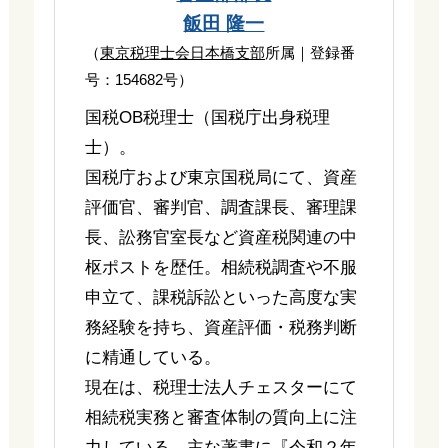
飯田 隆一
（
東京税理士会日本橋支部
所属｜登録番
号：154682号）
国税OB税理士（国税庁出身税理
士）。
国税庁および東京国税局にて、資産
評価官、審判官、調査課長、審理課
長、訟務官室長など資産税関連の中
枢ポストを歴任。相続税調査や不服
申立て、課税訴訟といった高度な実
務経験を持ち、資産評価・税務判断
に精通している。
現在は、税理士法人チェスターにて
相続税実務と審査体制の質向上に注
力している。主な著書に『令和２年