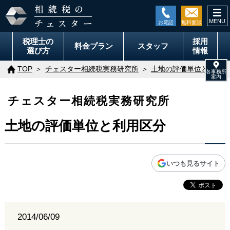
togg
navi
税理士の
採用
料金
プラン
スタッフ
選び方
情報
TOP
チェスター相続税実務研究所
土地の評価単位と利用区
チェスター相続税実務研究所
土地の評価単位と利用区分
いつも見るサイト
2014/06/09