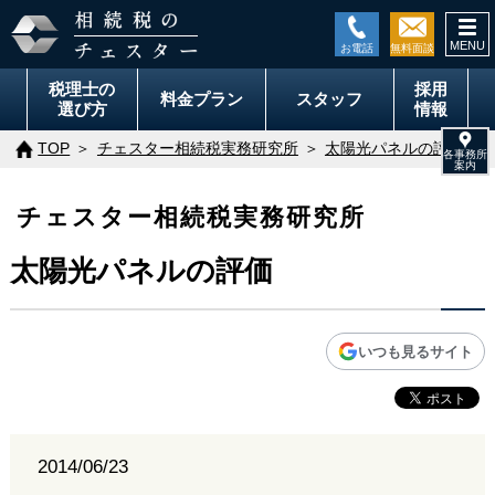
togg
navi
税理士の
採用
料金
プラン
スタッフ
選び方
情報
TOP
チェスター相続税実務研究所
太陽光パネルの評価
チェスター相続税実務研究所
太陽光パネルの評価
いつも見るサイト
2014/06/23