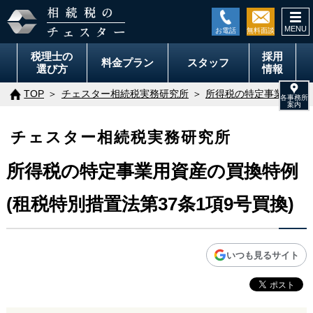
togg
navi
税理士の
採用
料金
プラン
スタッフ
選び方
情報
TOP
チェスター相続税実務研究所
所得税の特定事業用資産の
チェスター相続税実務研究所
所得税の特定事業用資産の買換特例
(租税特別措置法第37条1項9号買換)
いつも見るサイト