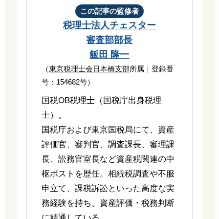
この記事の監修者
税理士法人チェスター
審査部部長
飯田 隆一
（
東京税理士会日本橋支部
所属｜登録番
号：154682号）
国税OB税理士（国税庁出身税理
士）。
国税庁および東京国税局にて、資産
評価官、審判官、調査課長、審理課
長、訟務官室長など資産税関連の中
枢ポストを歴任。相続税調査や不服
申立て、課税訴訟といった高度な実
務経験を持ち、資産評価・税務判断
に精通している。