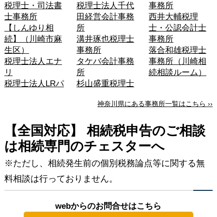
税理士・司法書
税理士法人千代
事務所
士事務所
田経営会計事務
西井大輔税理
【しんゆり相
所
士・公認会計士
続】（川崎市麻
溝井琢也税理士
事務所
生区）
事務所
落合和雄税理士
税理士法人エナ
タケバ会計事務
事務所（川崎相
リ
所
続相談ルーム）
税理士法人LRパ
杉山盛重税理士
神奈川県にある事務所一覧はこちら ››
【全国対応】 相続税申告のご相談
は相続専門のチェスターへ
※ただし、相続発生前の個別税務論点等に関する無
料相談は行っておりません。
webからのお問合せはこちら