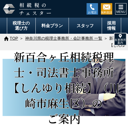
togg
navi
税理士の
採用
料金
プラン
スタッフ
選び方
情報
TOP
神奈川県の税理士事務所・会計事務所 一覧
新百合ヶ
【しんゆ
新百合ヶ丘相続税理
士・司法書士事務所
【しんゆり相続】（川
崎市麻生区）の
ご案内