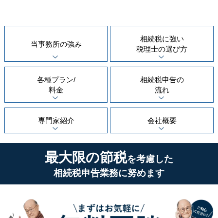
相続税に強い
当事務所の
強み
税理士の
選び方
各種プラン/
相続税申告の
料金
流れ
専門家紹介
会社概要
最大限の節税
を考慮した
相続税申告業務に努めます