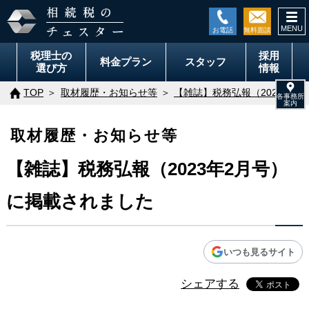
togg
navi
税理士の
採用
料金
プラン
スタッフ
選び方
情報
TOP
取材履歴・お知らせ等
【雑誌】税務弘報（2023年2
取材履歴・お知らせ等
【雑誌】税務弘報（2023年2月号）
に掲載されました
いつも見るサイト
シェアする