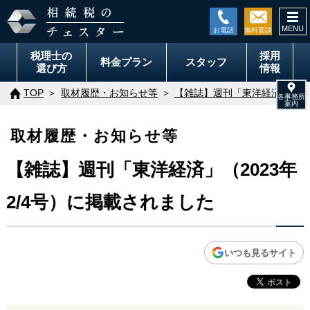
togg
navi
税理士の
採用
料金
プラン
スタッフ
選び方
情報
TOP
取材履歴・お知らせ等
【雑誌】週刊「東洋経済」（20
取材履歴・お知らせ等
【雑誌】週刊「東洋経済」（2023年
2/4号）に掲載されました
いつも見るサイト