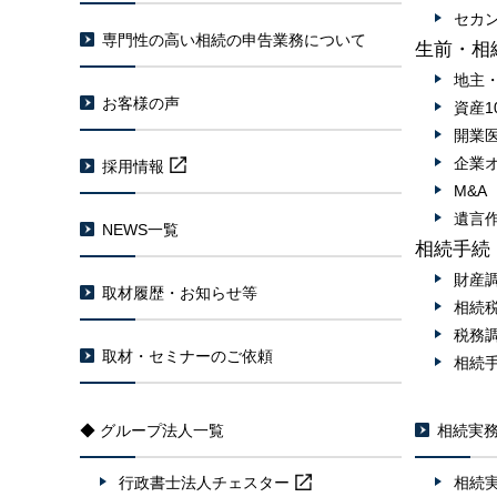
セカ
専門性の高い相続の申告業務について
生前・相
地主
お客様の声
資産1
開業
企業
採用情報
M&
遺言
NEWS一覧
相続手続
財産
取材履歴・お知らせ等
相続
税務
取材・セミナーのご依頼
相続
◆ グループ法人一覧
相続実
行政書士法人
チェスター
相続