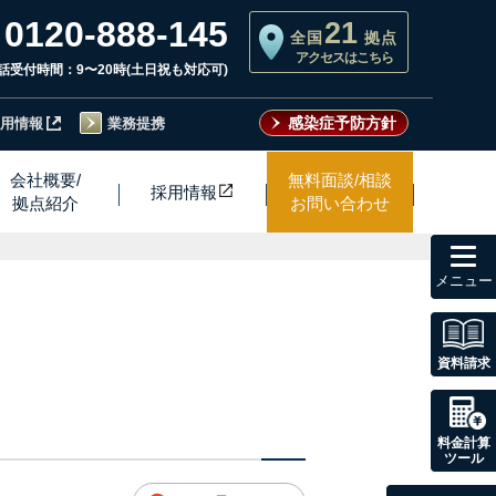
0120-888-145
21
全国
拠点
アクセスはこちら
話受付時間：9〜20時(土日祝も対応可)
感染症予防方針
用情報
業務提携
会社概要/
無料面談/相談
採用情
報
拠点紹介
お問い合わせ
toggl
navig
資料請求
料金計算
ツール