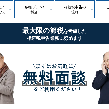
強い
各種プラン/
相続税申告の
び方
料金
流れ
最大限の節税
を考慮した
相続税申告業務に努めます