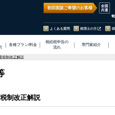
初回面談ご希望のお客様
電
よくある質問
税理士の方
採
い
相続税
申告
の
各種プラン
/
料金
専門家
紹介
方
流れ
度税制改正解説
等
度税制改正解説