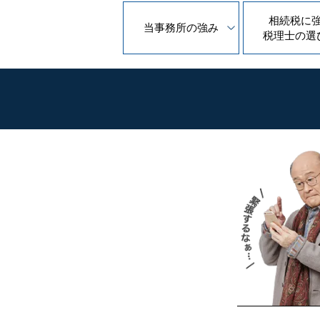
相続税に
当事務所の
強み
税理士の
選