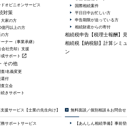
ンドオピニオンサービス
国際相続案件
続対策
平日日中お忙しい方
申告期限が迫っている方
・大家の方
相続財産からの寄付
0億円以上の方
相続税申告【税理士報酬】
医の方
オーナー（事業承継）
相続税【納税額】計算シミ
A（会社売却）支援
ン
作成
サポート
・その他
調査/名義変更
税還付
調査立会
手続きサポート
務支援サービス【士業の先生向け】
無料面談／個別相談＆お問合せ
実務サポートサービス
【あんしん相続準備】事前登