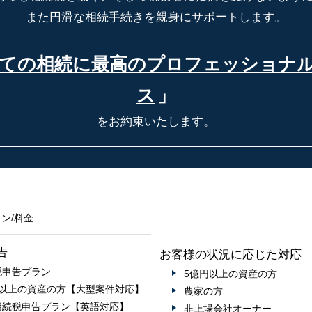
また円滑な相続手続きを親身にサポートします。
ての相続に最高の
プロフェッショナ
ス
」
をお約束いたします。
ン/料金
告
お客様の状況に応じた対応
税申告プラン
5億円以上の資産の方
円以上の資産の方【大型案件対応】
農家の方
相続税申告プラン【英語対応】
非上場会社オーナー