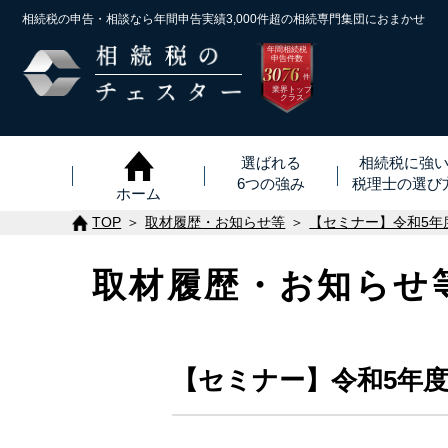
相続税の申告・相談なら年間申告実績3,000件超の
相続専門集団におまかせ
年間相続税
申告件数
3076
※
件
業界トップ
クラス
選ばれる
相続税に強
6つの強み
税理士
の
選び
ホーム
TOP
取材履歴・お知らせ等
【セミナー】令和5年
取材履歴・お知らせ
【セミナー】令和5年