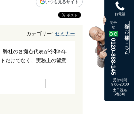
いつも見るサイト
お電話
問合
既存のお客様はこちら
せ
カテゴリー:
セミナー
0120-888-145
、弊社の各拠点代表が令和5年
ントだけでなく、実務上の留意
受付時間
9:00-20:00
土日祝も
対応可