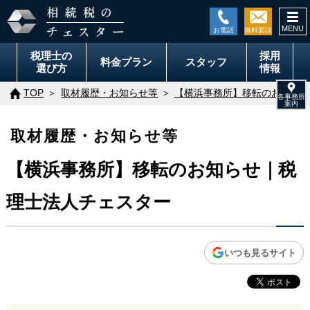
togg
navi
税理士の
採用
料金
プラン
スタッフ
選び方
情報
TOP
取材履歴・お知らせ等
【横浜事務所】移転のお知らせ
取材履歴・お知らせ等
【横浜事務所】移転のお知らせ｜税
理士法人チェスター
いつも見るサイト