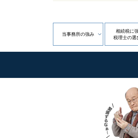
相続税に
当事務所の
強み
税理士の
選