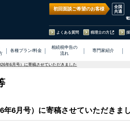
初回面談ご希望のお客様
電
よくある質問
税理士の方
採
い
相続税
申告
の
各種プラン
/
料金
専門家
紹介
方
流れ
026年6月号）に寄稿させていただきました
等
26年6月号）に寄稿させていただきま