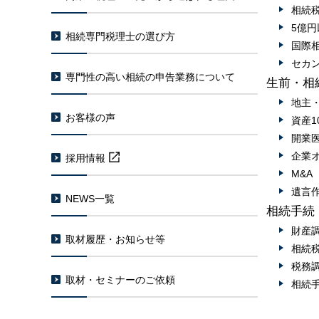
相続
5億
相続専門税理士の選び方
国際
セカ
専門性の高い相続の申告業務について
生前・相
地主
お客様の声
資産1
開業
企業
採用情報
M&
遺言
NEWS一覧
相続手続
財産
取材履歴・お知らせ等
相続
税務
取材・セミナーのご依頼
相続