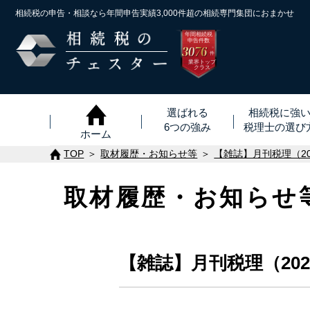
相続税の申告・相談なら年間申告実績3,000件超の
相続専門集団におまかせ
年間相続税
申告件数
3076
※
件
業界トップ
クラス
選ばれる
相続税に強
6つの強み
税理士
の
選び
ホーム
TOP
取材履歴・お知らせ等
【雑誌】月刊税理（2
取材履歴・お知らせ
【雑誌】月刊税理（20