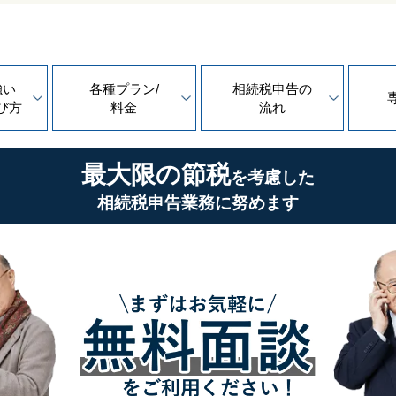
強い
各種プラン/
相続税申告の
び方
料金
流れ
最大限の節税
を考慮した
相続税申告業務に努めます