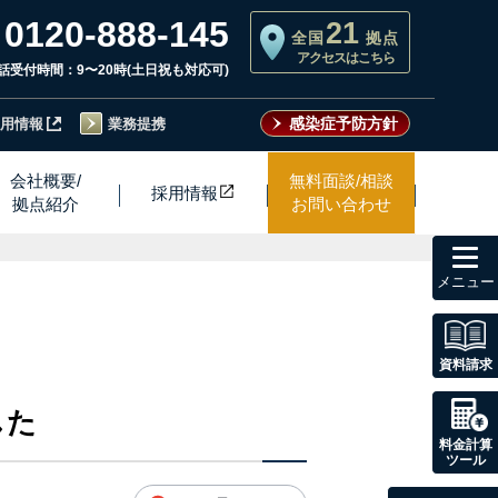
0120-888-145
21
全国
拠点
アクセスはこちら
話受付時間：9〜20時(土日祝も対応可)
感染症予防方針
用情報
業務提携
会社概要/
無料面談/相談
採用情
報
拠点紹介
お問い合わせ
toggl
navig
資料請求
した
料金計算
ツール