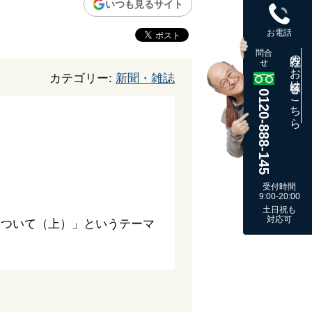
いつも見るサイト
お電話
問合
既存のお客様はこちら
せ
カテゴリー:
新聞・雑誌
0120-888-145
受付時間
9:00-20:00
土日祝も
対応可
について（上）」というテーマ