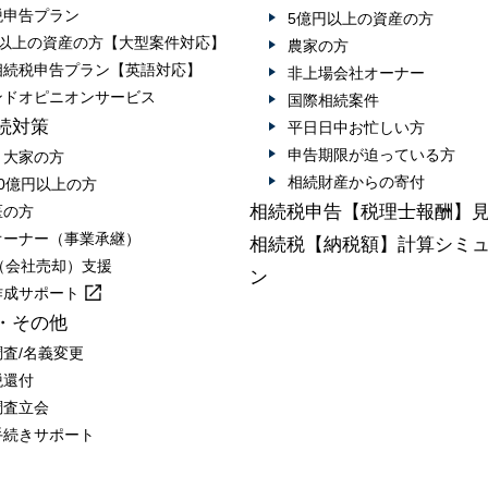
税申告プラン
5億円以上の資産の方
円以上の資産の方【大型案件対応】
農家の方
相続税申告プラン【英語対応】
非上場会社オーナー
ンドオピニオンサービス
国際相続案件
続対策
平日日中お忙しい方
申告期限が迫っている方
・大家の方
相続財産からの寄付
0億円以上の方
相続税申告【税理士報酬】
医の方
オーナー（事業承継）
相続税【納税額】計算シミ
A（会社売却）支援
ン
作成
サポート
・その他
調査/名義変更
税還付
調査立会
手続きサポート