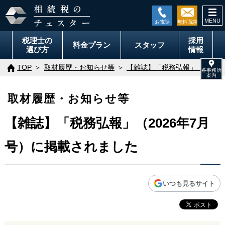
togg
navi
税理士の
採用
料金
プラン
スタッフ
選び方
情報
TOP
取材履歴・お知らせ等
【雑誌】「税務弘報」（2026
取材履歴・お知らせ等
【雑誌】「税務弘報」（2026年7月
号）に掲載されました
いつも見るサイト