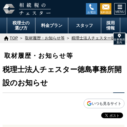
togg
navi
税理士の
採用
料金
プラン
スタッフ
選び方
情報
TOP
取材履歴・お知らせ等
税理士法人チェスター徳島事務
取材履歴・お知らせ等
税理士法人チェスター徳島事務所開
設のお知らせ
いつも見るサイト