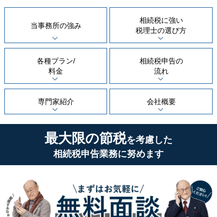
相続税に強い
当事務所の
強み
税理士の
選び方
各種プラン/
相続税申告の
料金
流れ
専門家紹介
会社概要
最大限の節税
を考慮した
相続税申告業務に努めます