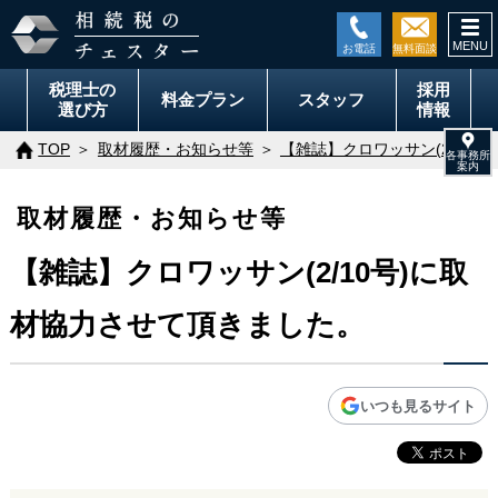
togg
navi
税理士の
採用
料金
プラン
スタッフ
選び方
情報
TOP
取材履歴・お知らせ等
【雑誌】クロワッサン(2/10
取材履歴・お知らせ等
【雑誌】クロワッサン(2/10号)に取
材協力させて頂きました。
いつも見るサイト