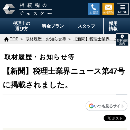
togg
navi
税理士の
採用
料金
プラン
スタッフ
選び方
情報
TOP
取材履歴・お知らせ等
【新聞】税理士業界ニュース第
取材履歴・お知らせ等
【新聞】税理士業界ニュース第47号
に掲載されました。
いつも見るサイト