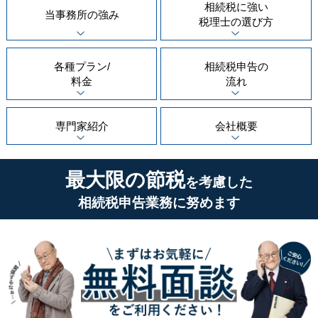
相続税に強い
当事務所の
強み
税理士の
選び方
各種プラン/
相続税申告の
料金
流れ
専門家紹介
会社概要
最大限の節税
を考慮した
相続税申告業務に努めます