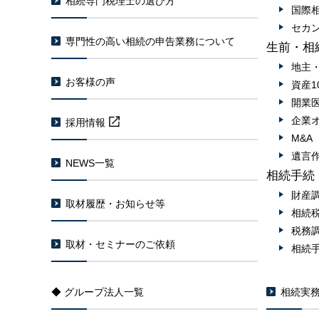
相続専門税理士の選び方
国際
セカ
専門性の高い相続の申告業務について
生前・相
地主
お客様の声
資産1
開業
企業
採用情報
M&
遺言
NEWS一覧
相続手続
財産
取材履歴・お知らせ等
相続
税務
取材・セミナーのご依頼
相続
◆ グループ法人一覧
相続実