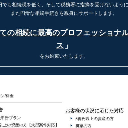
円でも相続税を低く、そして税務署に指摘を受けないよう
また円滑な相続手続きを親身にサポートします。
ての相続に最高の
プロフェッショナ
ス
」
をお約束いたします。
ン/料金
告
お客様の状況に応じた対応
税申告プラン
5億円以上の資産の方
円以上の資産の方【大型案件対応】
農家の方