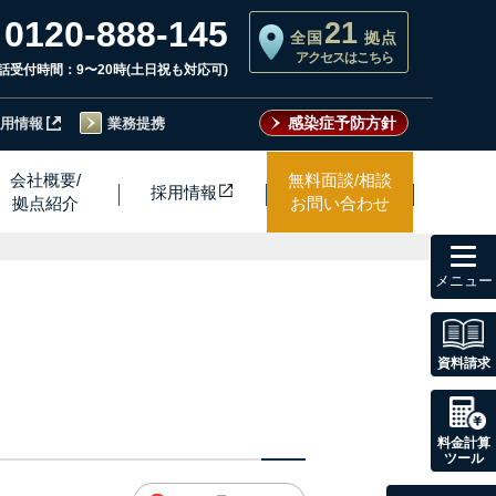
0120-888-145
21
全国
拠点
アクセスはこちら
話受付時間：9〜20時(土日祝も対応可)
感染症予防方針
用情報
業務提携
会社概要/
無料面談/相談
採用情
報
拠点紹介
お問い合わせ
toggl
navig
資料請求
料金計算
ツール