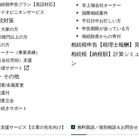
相続税申告プラン【英語対応】
非上場会社オーナー
ンドオピニオンサービス
国際相続案件
続対策
平日日中お忙しい方
申告期限が迫っている方
・大家の方
相続財産からの寄付
0億円以上の方
相続税申告【税理士報酬】
医の方
オーナー（事業承継）
相続税【納税額】計算シミ
A（会社売却）支援
ン
作成
サポート
・その他
調査/名義変更
税還付
調査立会
手続きサポート
務支援サービス【士業の先生向け】
無料面談／個別相談＆お問合せ