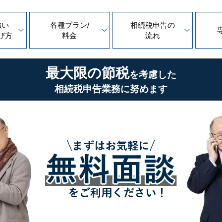
強い
各種プラン/
相続税申告の
び方
料金
流れ
最大限の節税
を考慮した
相続税申告業務に努めます