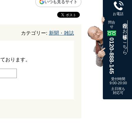
いつも見るサイト
お電話
問合
既存のお客様はこちら
せ
カテゴリー:
新聞・雑誌
0120-888-145
いております。
受付時間
9:00-20:00
土日祝も
対応可