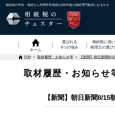
相続税の申告・相談なら年間申告実績3,000件超の
相続専門集団におまかせ
年間相続税
申告件数
3076
※
件
業界トップ
クラス
選ばれる
相続税に強
6つの強み
税理士
の
選び
ホーム
TOP
取材履歴・お知らせ等
【新聞】朝日新聞8/
取材履歴・お知らせ
【新聞】朝日新聞8/1