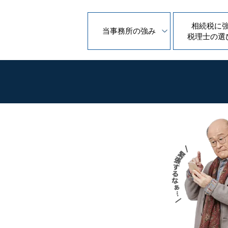
相続税に
当事務所の
強み
税理士の
選