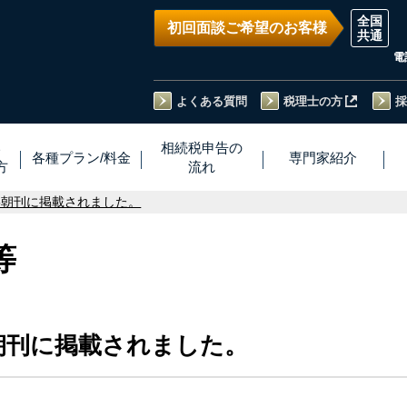
初回面談ご希望のお客様
電
よくある質問
税理士の方
採
い
相続税
申告
の
各種プラン
/
料金
専門家
紹介
方
流れ
15朝刊に掲載されました。
等
5朝刊に掲載されました。