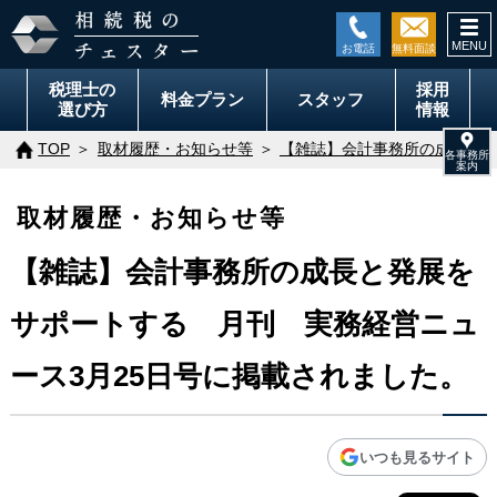
togg
navi
税理士の
採用
料金
プラン
スタッフ
選び方
情報
TOP
取材履歴・お知らせ等
【雑誌】会計事務所の成長と発
取材履歴・お知らせ等
【雑誌】会計事務所の成長と発展を
サポートする 月刊 実務経営ニュ
ース3月25日号に掲載されました。
いつも見るサイト