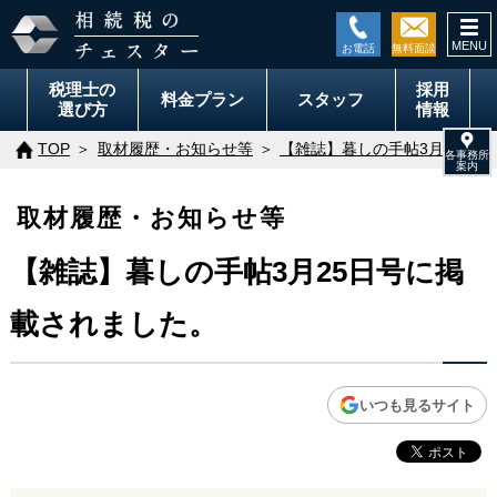
togg
navi
税理士の
採用
料金
プラン
スタッフ
選び方
情報
TOP
取材履歴・お知らせ等
【雑誌】暮しの手帖3月25日
取材履歴・お知らせ等
【雑誌】暮しの手帖3月25日号に掲
載されました。
いつも見るサイト