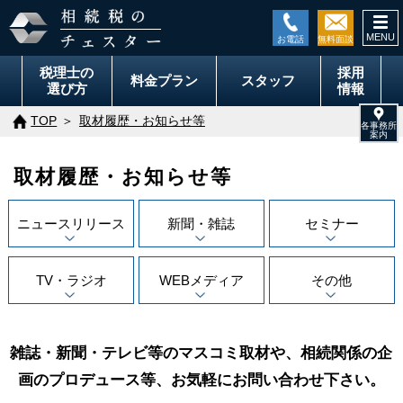
togg
navi
税理士の
採用
料金
プラン
スタッフ
選び方
情報
TOP
取材履歴・お知らせ等
取材履歴・お知らせ等
ニュースリリース
新聞・雑誌
セミナー
TV・ラジオ
WEBメディア
その他
雑誌・新聞・テレビ等のマスコミ取材や、相続関係の企
画のプロデュース等、お気軽にお問い合わせ下さい。