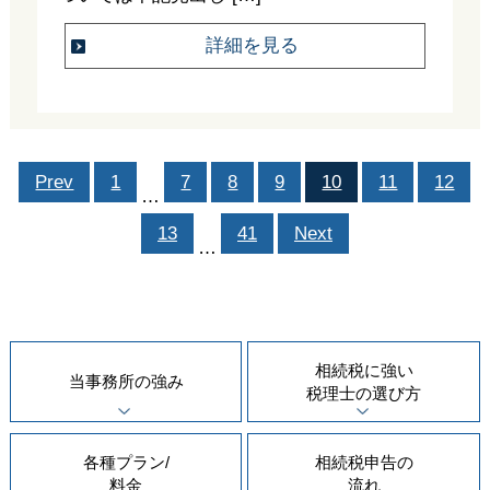
詳細を見る
Prev
1
7
8
9
10
11
12
…
13
41
Next
…
相続税に強い
当事務所の
強み
税理士の
選び方
各種プラン/
相続税申告の
料金
流れ