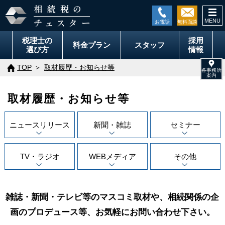
togg
navi
税理士の
採用
料金
プラン
スタッフ
選び方
情報
TOP
取材履歴・お知らせ等
取材履歴・お知らせ等
ニュースリリース
新聞・雑誌
セミナー
TV・ラジオ
WEBメディア
その他
雑誌・新聞・テレビ等のマスコミ取材や、相続関係の企
画のプロデュース等、お気軽にお問い合わせ下さい。