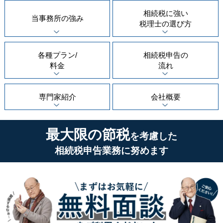
相続税に強い
当事務所の
強み
税理士の
選び方
各種プラン/
相続税申告の
料金
流れ
専門家紹介
会社概要
最大限の節税
を考慮した
相続税申告業務に努めます