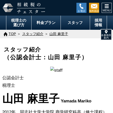
togg
navi
税理士の
採用
料金
プラン
スタッフ
選び方
情報
TOP
スタッフ紹介
山田 麻里子
スタッフ紹介
（公認会計士：山田 麻里子）
公認会計士
税理士
山田 麻里子
Yamada Mariko
2012年 同志社大学大学院 商学研究科卒（修士課程）