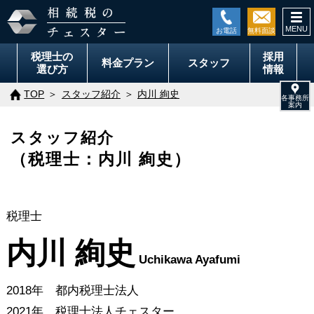
togg
navi
税理士の
採用
料金
プラン
スタッフ
選び方
情報
TOP
スタッフ紹介
内川 絢史
スタッフ紹介
（税理士：内川 絢史）
税理士
内川 絢史
Uchikawa Ayafumi
2018年 都内税理士法人
2021年 税理士法人チェスター