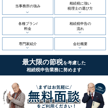
相続税に強い
当事務所の
強み
税理士の
選び方
各種プラン/
相続税申告の
料金
流れ
専門家紹介
会社概要
最大限の節税
を考慮した
相続税申告業務に努めます