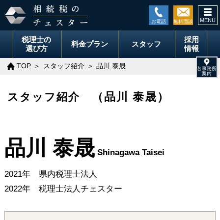
togg
navi
税理士の
採用
料金
プラン
スタッフ
選び方
情報
TOP
スタッフ紹介
品川 泰晟
スタッフ紹介
（品川 泰晟）
品川 泰晟
Shinagawa Taisei
2021年 県内税理士法人
2022年 税理士法人チェスター