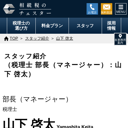
togg
navi
税理士の
採用
料金
プラン
スタッフ
選び方
情報
TOP
スタッフ紹介
山下 啓太
スタッフ紹介
（税理士 部長（マネージャー）：山
下 啓太）
部長（マネージャー）
税理士
山下 啓太
Yamashita Keita