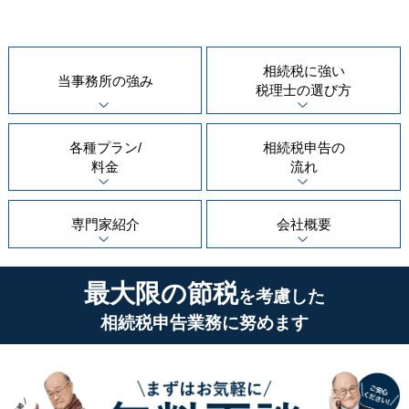
相続税に強い
当事務所の
強み
税理士の
選び方
各種プラン/
相続税申告の
料金
流れ
専門家紹介
会社概要
最大限の節税
を考慮した
相続税申告業務に努めます