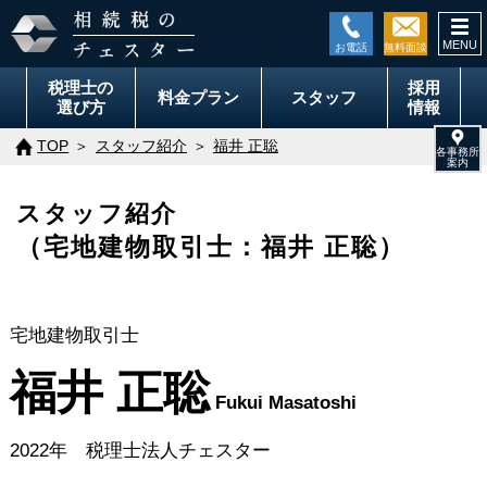
togg
navi
税理士の
採用
料金
プラン
スタッフ
選び方
情報
TOP
スタッフ紹介
福井 正聡
スタッフ紹介
（宅地建物取引士：福井 正聡）
宅地建物取引士
福井 正聡
Fukui Masatoshi
2022年 税理士法人チェスター