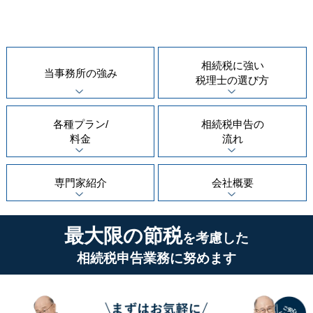
相続税に強い
当事務所の
強み
税理士の
選び方
各種プラン/
相続税申告の
料金
流れ
専門家紹介
会社概要
最大限の節税
を考慮した
相続税申告業務に努めます