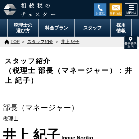
togg
navi
税理士の
採用
料金
プラン
スタッフ
選び方
情報
TOP
スタッフ紹介
井上 紀子
スタッフ紹介
（税理士 部長（マネージャー）：井
上 紀子）
部長（マネージャー）
税理士
井上 紀子
Inoue Noriko