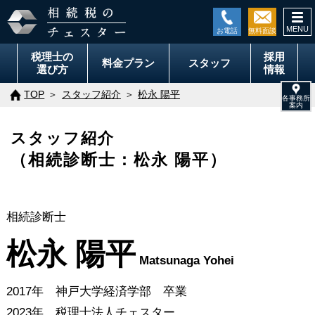
togg
navi
税理士の
採用
料金
プラン
スタッフ
選び方
情報
TOP
スタッフ紹介
松永 陽平
スタッフ紹介
（相続診断士：松永 陽平）
相続診断士
松永 陽平
Matsunaga Yohei
2017年 神戸大学経済学部 卒業
2023年 税理士法人チェスター