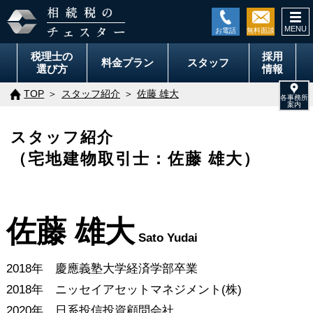
togg
navi
税理士の
採用
料金
プラン
スタッフ
選び方
情報
TOP
スタッフ紹介
佐藤 雄大
スタッフ紹介
（宅地建物取引士：佐藤 雄大）
佐藤 雄大
Sato Yudai
2018年 慶應義塾大学経済学部卒業
2018年 ニッセイアセットマネジメント(株)
2020年 日系投信投資顧問会社