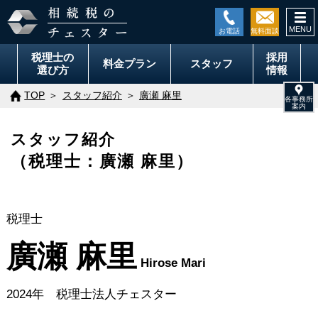
togg
navi
税理士の
採用
料金
プラン
スタッフ
選び方
情報
TOP
スタッフ紹介
廣瀬 麻里
スタッフ紹介
（税理士：廣瀬 麻里）
税理士
廣瀬 麻里
Hirose Mari
2024年 税理士法人チェスター